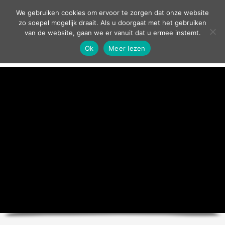
contact
We gebruiken cookies om ervoor te zorgen dat onze website
zo soepel mogelijk draait. Als u doorgaat met het gebruiken
van de website, gaan we er vanuit dat u ermee instemt.
Ok
Meer lezen
home
agenda
theater
sport
grand café
zakelijk
over ons
nieuws