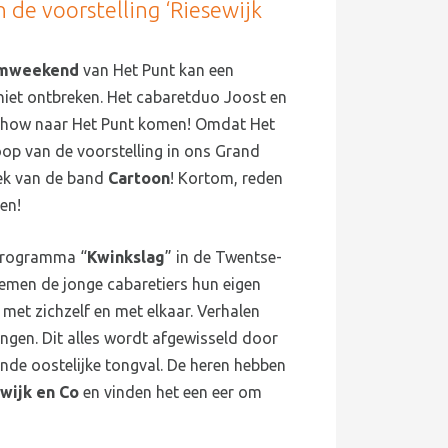
 de voorstelling ‘Riesewijk
umweekend
van Het Punt kan een
 niet ontbreken. Het cabaretduo Joost en
rshow naar Het Punt komen! Omdat Het
loop van de voorstelling in ons Grand
iek van de band
Cartoon
! Kortom, reden
en!
programma “
Kwinkslag
” in de Twentse-
emen de jonge cabaretiers hun eigen
met zichzelf en met elkaar. Verhalen
gen. Dit alles wordt afgewisseld door
nde oostelijke tongval. De heren hebben
wijk en Co
en vinden het een eer om