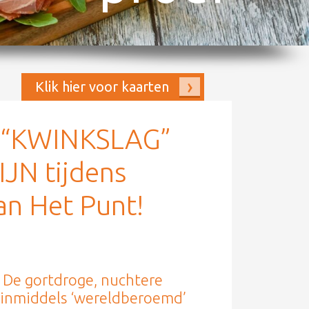
Klik hier voor kaarten
g “KWINKSLAG”
JN tijdens
n Het Punt!
. De gortdroge, nuchtere
n inmiddels ‘wereldberoemd’