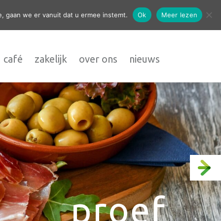
contact
, gaan we er vanuit dat u ermee instemt.
Ok
Meer lezen
 café
zakelijk
over ons
nieuws
proef