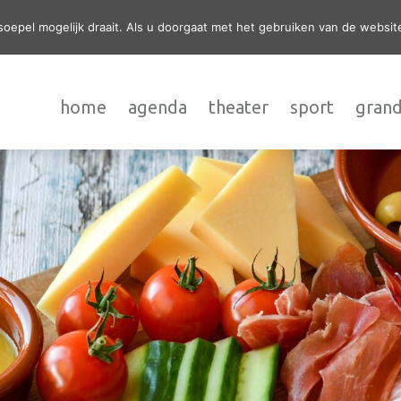
epel mogelijk draait. Als u doorgaat met het gebruiken van de website
home
agenda
theater
sport
grand