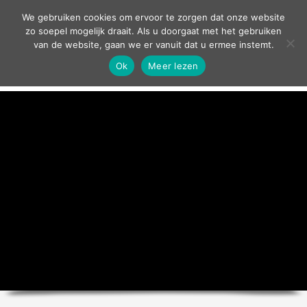
contact
We gebruiken cookies om ervoor te zorgen dat onze website
zo soepel mogelijk draait. Als u doorgaat met het gebruiken
van de website, gaan we er vanuit dat u ermee instemt.
Ok
Meer lezen
home
agenda
theater
sport
grand café
zakelijk
over ons
nieuws