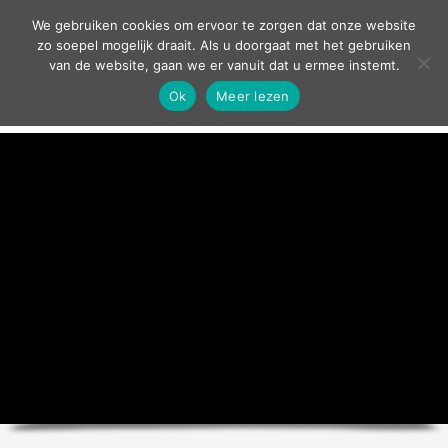
contact
We gebruiken cookies om ervoor te zorgen dat onze website
zo soepel mogelijk draait. Als u doorgaat met het gebruiken
van de website, gaan we er vanuit dat u ermee instemt.
Ok
Meer lezen
home
agenda
theater
sport
grand café
zakelijk
over ons
nieuws