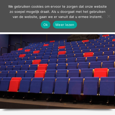
contact
We gebruiken cookies om ervoor te zorgen dat onze website
zo soepel mogelijk draait. Als u doorgaat met het gebruiken
van de website, gaan we er vanuit dat u ermee instemt.
Ok
Meer lezen
home
agenda
theater
sport
grand café
zakelijk
over ons
nieuws