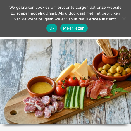
contact
We gebruiken cookies om ervoor te zorgen dat onze website
zo soepel mogelijk draait. Als u doorgaat met het gebruiken
van de website, gaan we er vanuit dat u ermee instemt.
Ok
Meer lezen
home
agenda
theater
sport
grand café
zakelijk
over ons
nieuws