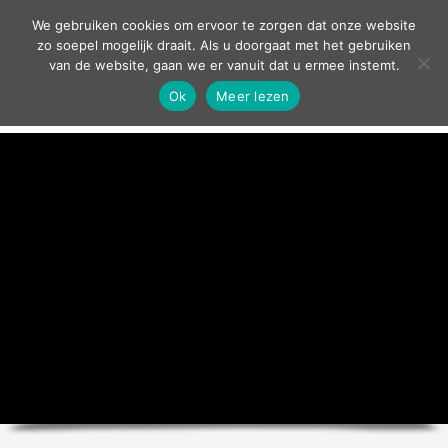
contact
We gebruiken cookies om ervoor te zorgen dat onze website
zo soepel mogelijk draait. Als u doorgaat met het gebruiken
van de website, gaan we er vanuit dat u ermee instemt.
Ok
Meer lezen
home
agenda
theater
sport
grand café
zakelijk
over ons
nieuws