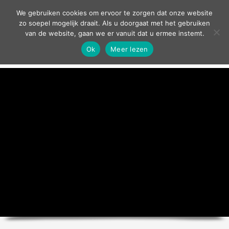
contact
We gebruiken cookies om ervoor te zorgen dat onze website
zo soepel mogelijk draait. Als u doorgaat met het gebruiken
van de website, gaan we er vanuit dat u ermee instemt.
Ok
Meer lezen
home
agenda
theater
sport
grand café
zakelijk
over ons
nieuws