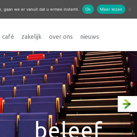
contact
, gaan we er vanuit dat u ermee instemt.
Ok
Meer lezen
 café
zakelijk
over ons
nieuws
beleef