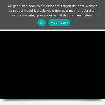
contact
We gebruiken cookies om ervoor te zorgen dat onze website
zo soepel mogelijk draait. Als u doorgaat met het gebruiken
van de website, gaan we er vanuit dat u ermee instemt.
Ok
Meer lezen
home
agenda
theater
sport
grand café
zakelijk
over ons
nieuws