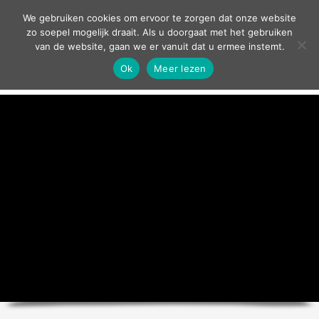
contact
We gebruiken cookies om ervoor te zorgen dat onze website
zo soepel mogelijk draait. Als u doorgaat met het gebruiken
van de website, gaan we er vanuit dat u ermee instemt.
Ok
Meer lezen
home
agenda
theater
sport
grand café
zakelijk
over ons
nieuws