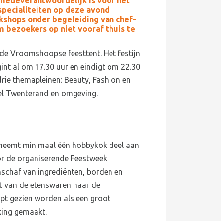
medeverantwoordelijk is voor het
 specialiteiten op deze avond
kshops onder begeleiding van chef-
m bezoekers op niet vooraf thuis te
e Vroomshoopse feesttent. Het festijn
int al om 17.30 uur en eindigt om 22.30
drie themapleinen: Beauty, Fashion en
heel Twenterand en omgeving.
 neemt minimaal één hobbykok deel aan
r de organiserende Feestweek
schaf van ingrediënten, borden en
t van de etenswaren naar de
pt gezien worden als een groot
king gemaakt.