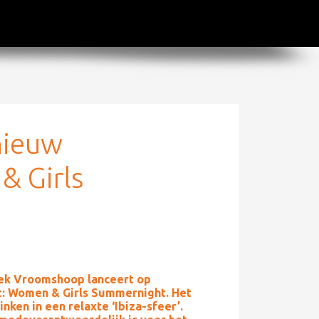
nieuw
 Girls
k Vroomshoop lanceert op
: Women & Girls Summernight. Het
nken in een relaxte ‘Ibiza-sfeer’.