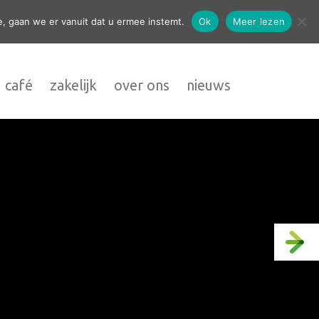
contact
, gaan we er vanuit dat u ermee instemt.
Ok
Meer lezen
 café
zakelijk
over ons
nieuws