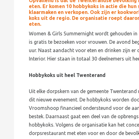
Opvallend is dat de Twenterandse bevolking 
eten. Er komen 10 hobbykoks in actie die hun
klaarmaken en verkopen. Ook zijn er kookwor
koks uit de regio. De organisatie roept daaro
eten.
Women & Girls Summernight wordt gehouden in d
is gratis te bezoeken voor vrouwen. De avond beg
uur. Naast aandacht voor eten en drinken zijn er 
Interior. Hier staan in totaal 30 deelnemers uit 
Hobbykoks uit heel Twenterand
Uit elke dorpskern van de gemeente Twenterand
dit nieuwe evenement. De hobbykoks worden doo
Vroomshoop financieel ondersteund voor de aan
bestek. Daarnaast gaat een deel van de opbrengs
hobbykoks. Volgens de organisatie kan het conce
dorpsrestaurant met eten voor en door de bevol