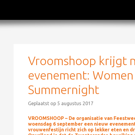
Vroomshoop krijgt 
evenement: Women &
Summernight
Geplaatst op
5 augustus 2017
VROOMSHOOP – De organisatie van Feestwee
woensdag 6 september een nieuw evenement
vrouwenfestijn richt zich op lekker eten en dri