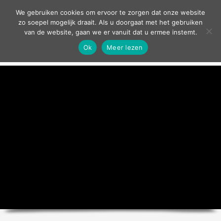
contact
We gebruiken cookies om ervoor te zorgen dat onze website
zo soepel mogelijk draait. Als u doorgaat met het gebruiken
van de website, gaan we er vanuit dat u ermee instemt.
Ok
Meer lezen
home
agenda
theater
sport
grand café
zakelijk
over ons
nieuws