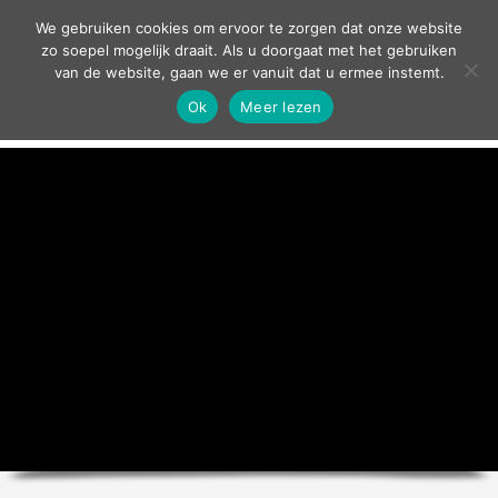
contact
We gebruiken cookies om ervoor te zorgen dat onze website
zo soepel mogelijk draait. Als u doorgaat met het gebruiken
van de website, gaan we er vanuit dat u ermee instemt.
Ok
Meer lezen
home
agenda
theater
sport
grand café
zakelijk
over ons
nieuws