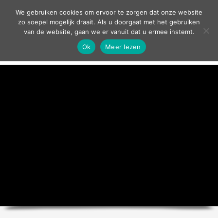
contact
We gebruiken cookies om ervoor te zorgen dat onze website
zo soepel mogelijk draait. Als u doorgaat met het gebruiken
van de website, gaan we er vanuit dat u ermee instemt.
Ok
Meer lezen
home
agenda
theater
sport
grand café
zakelijk
over ons
nieuws