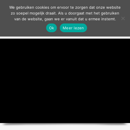
contact
We gebruiken cookies om ervoor te zorgen dat onze website
zo soepel mogelijk draait. Als u doorgaat met het gebruiken
van de website, gaan we er vanuit dat u ermee instemt.
Ok
Meer lezen
home
agenda
theater
sport
grand café
zakelijk
over ons
nieuws