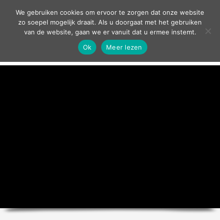
contact
We gebruiken cookies om ervoor te zorgen dat onze website
zo soepel mogelijk draait. Als u doorgaat met het gebruiken
van de website, gaan we er vanuit dat u ermee instemt.
Ok
Meer lezen
home
agenda
theater
sport
grand café
zakelijk
over ons
nieuws