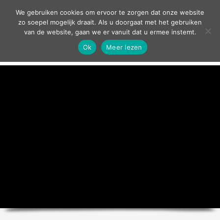
contact
We gebruiken cookies om ervoor te zorgen dat onze website
zo soepel mogelijk draait. Als u doorgaat met het gebruiken
van de website, gaan we er vanuit dat u ermee instemt.
Ok
Meer lezen
home
agenda
theater
sport
grand café
zakelijk
over ons
nieuws