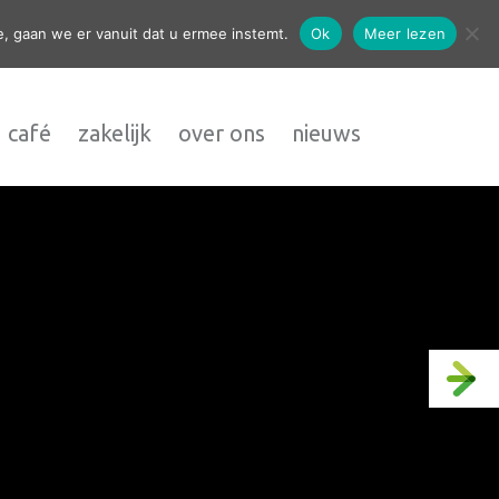
contact
, gaan we er vanuit dat u ermee instemt.
Ok
Meer lezen
 café
zakelijk
over ons
nieuws