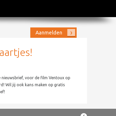
Aanmelden
aartjes!
ze nieuwsbrief, voor de film Ventoux op
erd! Wil jij ook kans maken op gratis
ef!