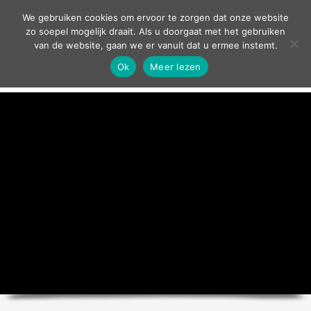
contact
We gebruiken cookies om ervoor te zorgen dat onze website
zo soepel mogelijk draait. Als u doorgaat met het gebruiken
van de website, gaan we er vanuit dat u ermee instemt.
Ok
Meer lezen
home
agenda
theater
sport
grand café
zakelijk
over ons
nieuws