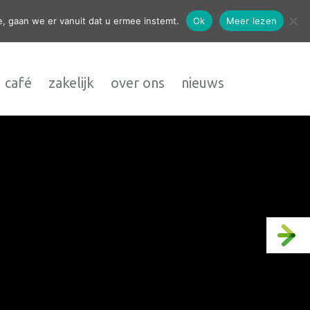
contact
, gaan we er vanuit dat u ermee instemt.
Ok
Meer lezen
 café
zakelijk
over ons
nieuws