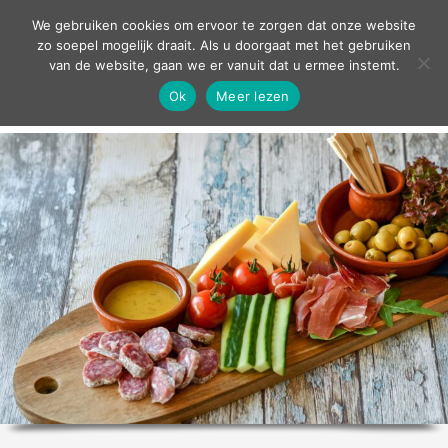
contact
We gebruiken cookies om ervoor te zorgen dat onze website
zo soepel mogelijk draait. Als u doorgaat met het gebruiken
van de website, gaan we er vanuit dat u ermee instemt.
Ok
Meer lezen
home
agenda
theater
sport
grand café
zakelijk
over ons
nieuws