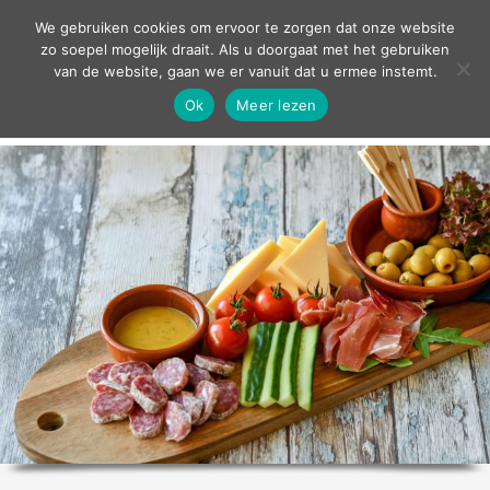
contact
We gebruiken cookies om ervoor te zorgen dat onze website
zo soepel mogelijk draait. Als u doorgaat met het gebruiken
van de website, gaan we er vanuit dat u ermee instemt.
Ok
Meer lezen
home
agenda
theater
sport
grand café
zakelijk
over ons
nieuws